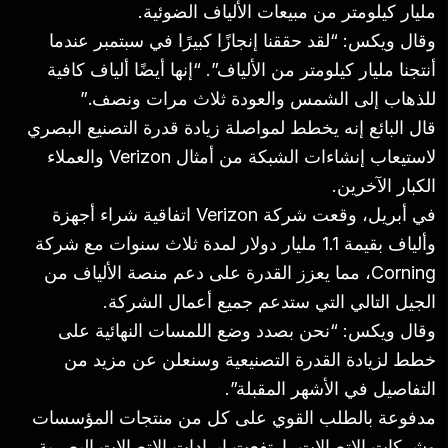
مليار كيلومتر من مبيعات الألياف الضوئية.
وقال ويكس: “لقد حققنا إنجازًا كبيرًا في سبتمبر عندما
أنتجنا مليار كيلومتر من الألياف”. “إنها أيضًا ألياف كافية
للذهاب إلى الشمس والعودة ثلاث مرات ونصف.”
قال البائع إنه يخطط لمواصلة زيادة قدرة التصنيع البصري
لاستيعاب إنشاءات الشبكة من أمثال Verizon والعملاء
الكبار الآخرين.
في أبريل، وقعت شركة Verizon اتفاقية شراء أجهزة
وألياف بقيمة 1.1 مليار دولار لمدة ثلاث سنوات مع شركة
Corning، مما يعزز القدرة على دعم منصة الألياف من
الجيل التالي التي ستدعم جميع أعمال الشركة.
وقال ويكس: “نحن بصدد وضع اللمسات النهائية على
خطط لزيادة القدرة التصنيعية وسنعلن عن مزيد من
التفاصيل في الأشهر المقبلة”.
مدفوعة بالطلب القوي على كل من منتجات المؤسسات
وشركات الاتصالات، ارتفعت إيرادات الاتصالات البصرية