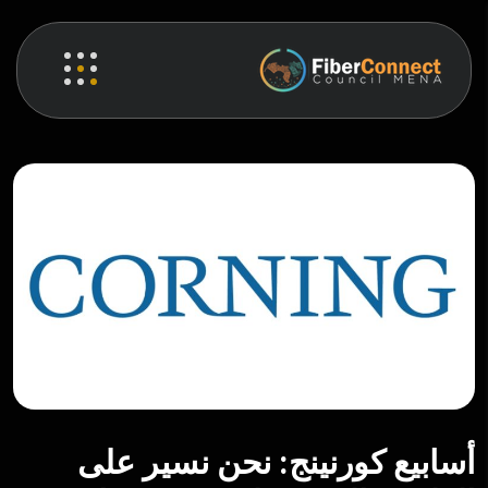
أسابيع كورنينج: نحن نسير على