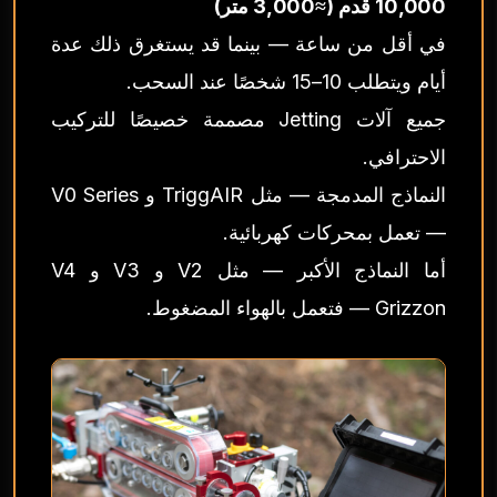
10,000 قدم (≈3,000 متر)
في أقل من ساعة — بينما قد يستغرق ذلك عدة
أيام ويتطلب 10–15 شخصًا عند السحب.
جميع آلات Jetting مصممة خصيصًا للتركيب
الاحترافي.
النماذج المدمجة — مثل TriggAIR و V0 Series
— تعمل بمحركات كهربائية.
أما النماذج الأكبر — مثل V2 و V3 و V4
Grizzon — فتعمل بالهواء المضغوط.