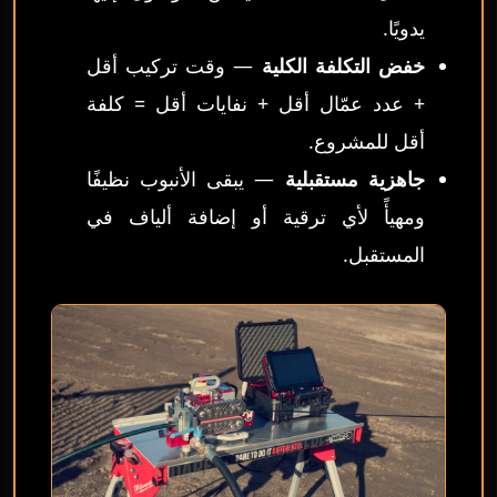
يدويًا.
خفض التكلفة الكلية
— وقت تركيب أقل
+ عدد عمّال أقل + نفايات أقل = كلفة
أقل للمشروع.
جاهزية مستقبلية
— يبقى الأنبوب نظيفًا
ومهيأً لأي ترقية أو إضافة ألياف في
المستقبل.