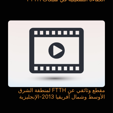
مقطع وثائقي عن FTTH لمنطقة الشرق
الأوسط وشمال أفريقيا 2013-الإنجليزية