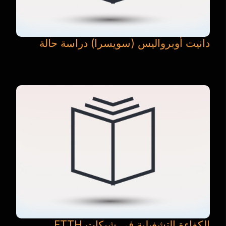
دانيت أوبرواليس (سويسرا) دراسة حالة
الكفاءة التشغيلية في شبكات FTTH