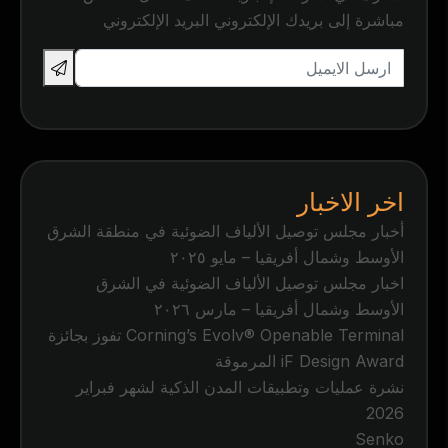
مباشرة إلى بريدك الإلكتروني البريد الإلكتروني
اخر الاخبار
أخبار مجلس توصيل الألياف الضوئية في منطقة الشرق
الأوسط وشمال أفريقيا – مايو ٢٠٢٥
اخبار مجلس توصيل الألياف الضوئية في الشرق
الأوسط وشمال أفريقيا – مارس ٢٠٢٦
Corning’s Evolv® Openable Terminal تفوز بجائزة
iF Design Award المرموقة
نشرة عمليات وتطبيقات المدن الذكية لشهر فبراير
2026
Senko