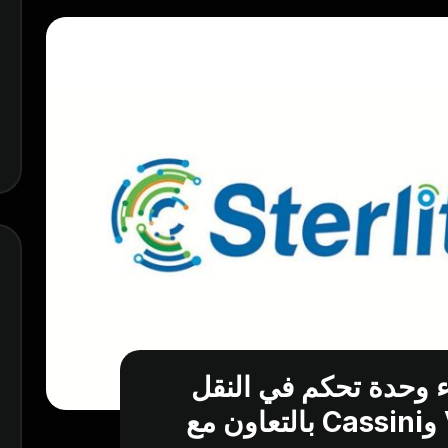
قوم بإنشاء وحدة تحكم في النقل
البصري لمنصات Voyager وCassini بالتعاون مع