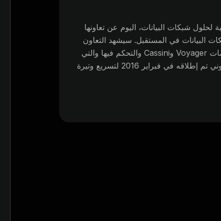
 وهي شركة عالمية لحلول شبكات البيانات، اليوم عن تعاونها
Telecom Infra) لتعزيز شبكات البيانات في المستقبل. سيشهد التعاون
إنشاء وحدة تحكم في النقل البصري لإدارة منصات Voyager وCassini والتحكم فيها والتي
طورها أعضاء TIP. TIP هو مجتمع اتصالات تعاوني تم إطلاقه في فبراير 2016 لتسريع وتيرة