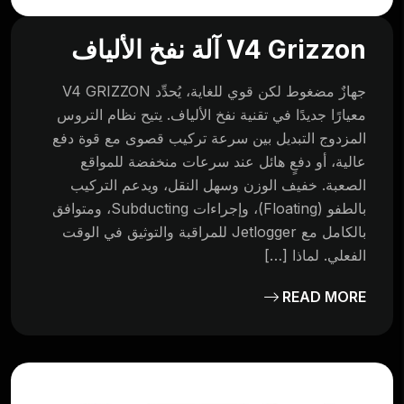
V4 Grizzon آلة نفخ الألياف
جهازٌ مضغوط لكن قوي للغاية، يُحدِّد V4 GRIZZON
معيارًا جديدًا في تقنية نفخ الألياف. يتيح نظام التروس
المزدوج التبديل بين سرعة تركيب قصوى مع قوة دفع
عالية، أو دفعٍ هائل عند سرعات منخفضة للمواقع
الصعبة. خفيف الوزن وسهل النقل، ويدعم التركيب
بالطفو (Floating)، وإجراءات Subducting، ومتوافق
بالكامل مع Jetlogger للمراقبة والتوثيق في الوقت
الفعلي. لماذا […]
READ MORE