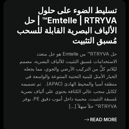
تسليط الضوء على حلول
Emtelle | RTRYVA™ | حل
الألياف البصرية القابلة للسحب
مُسبق التثبيت
حل RTRYVA™ من Emtelle هو حل متعدد
الاستخدامات مُسبق التثبيت للألياف البصرية، مصمم
ليُلائم كلٍّ من التركيب الأرضي والجوي، مما يجعله
الخيار الأمثل للبنية التحتية المتنوعة والواسعة في
منطقة آسيا والمحيط الهادئ (APAC). تم تصميمه
ككابل سحب عالي الكثافة يحتوي على ألياف بصرية
مُسبقة التثبيت، محمية داخل أنبوب دقيق PE. يوفر
RTRYVA™ حلاً سهلاً […]
READ MORE