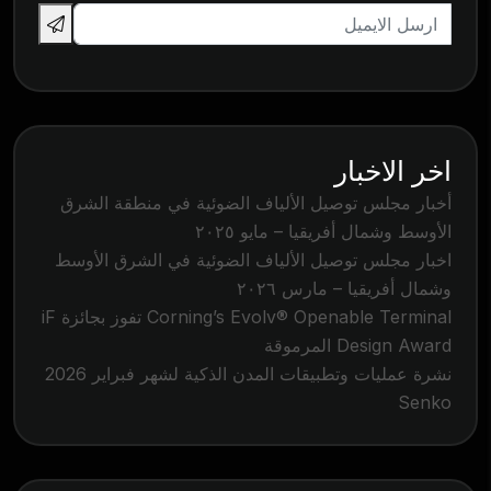
اخر الاخبار
أخبار مجلس توصيل الألياف الضوئية في منطقة الشرق
الأوسط وشمال أفريقيا – مايو ٢٠٢٥
اخبار مجلس توصيل الألياف الضوئية في الشرق الأوسط
وشمال أفريقيا – مارس ٢٠٢٦
Corning’s Evolv® Openable Terminal تفوز بجائزة iF
Design Award المرموقة
نشرة عمليات وتطبيقات المدن الذكية لشهر فبراير 2026
Senko