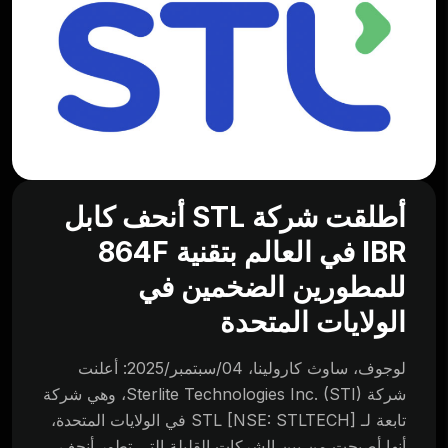
أطلقت شركة STL أنحف كابل
IBR في العالم بتقنية 864F
للمطورين الضخمين في
الولايات المتحدة
لوجوف، ساوث كارولينا، 04/سبتمبر/2025: أعلنت
شركة Sterlite Technologies Inc. (STI)، وهي شركة
تابعة لـ STL [NSE: STLTECH] في الولايات المتحدة،
أنها أصبحت من بين الشركات القليلة التي تطور أنحف