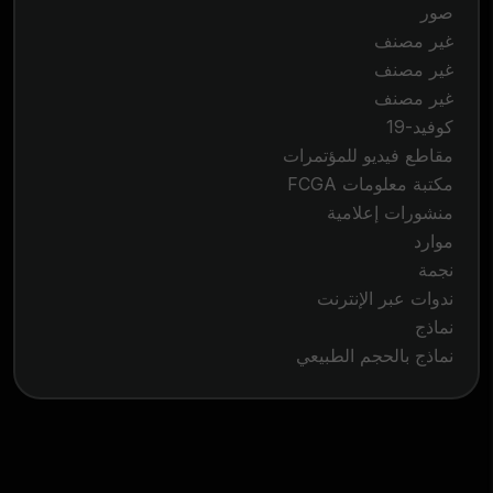
صور
غير مصنف
غير مصنف
غير مصنف
كوفيد-19
مقاطع فيديو للمؤتمرات
مكتبة معلومات FCGA
منشورات إعلامية
موارد
نجمة
ندوات عبر الإنترنت
نماذج
نماذج بالحجم الطبيعي