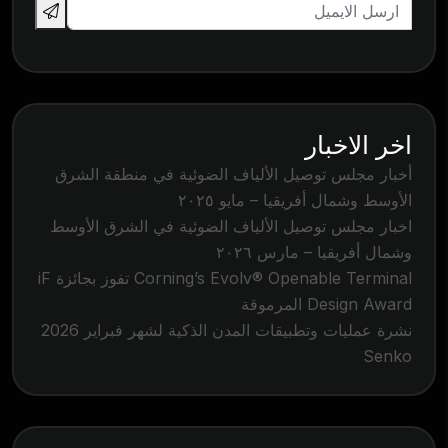
اخر الاخبار
أخبار مجلس توصيل الألياف الضوئية في منطقة الشرق
الأوسط وشمال أفريقيا – مايو ٢٠٢٥
اخبار مجلس توصيل الألياف الضوئية في الشرق الأوسط
وشمال أفريقيا – مارس ٢٠٢٦
Corning’s Evolv® Openable Terminal تفوز بجائزة iF
Design Award المرموقة
نشرة عمليات وتطبيقات المدن الذكية لشهر فبراير 2026
Senko