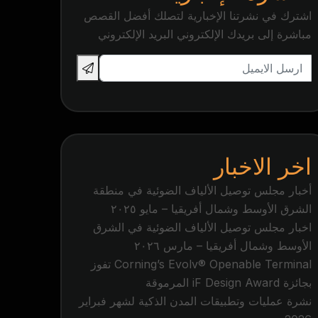
اشترك في نشرتنا الإخبارية لتصلك أفضل القصص
مباشرة إلى بريدك الإلكتروني البريد الإلكتروني
اخر الاخبار
أخبار مجلس توصيل الألياف الضوئية في منطقة
الشرق الأوسط وشمال أفريقيا – مايو ٢٠٢٥
اخبار مجلس توصيل الألياف الضوئية في الشرق
الأوسط وشمال أفريقيا – مارس ٢٠٢٦
Corning’s Evolv® Openable Terminal تفوز
بجائزة iF Design Award المرموقة
نشرة عمليات وتطبيقات المدن الذكية لشهر فبراير