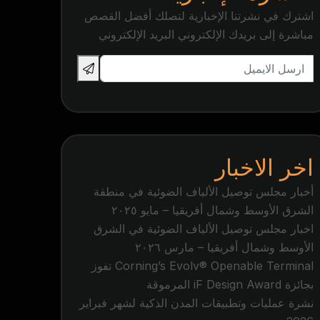
اشترك في نشرتنا الإخبارية لتصلك أفضل القصص
مباشرة إلى بريدك الإلكتروني البريد الإلكتروني
اخر الاخبار
أخبار مجلس توصيل الألياف الضوئية في منطقة
الشرق الأوسط وشمال أفريقيا – مايو ٢٠٢٥
اخبار مجلس توصيل الألياف الضوئية في الشرق
الأوسط وشمال أفريقيا – مارس ٢٠٢٦
Corning’s Evolv® Openable Terminal تفوز
بجائزة iF Design Award المرموقة
نشرة عمليات وتطبيقات المدن الذكية لشهر فبراير