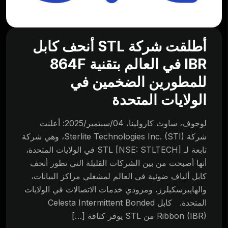
أطلقت شركة STL أنحف كابل
IBR في العالم بتقنية 864F
للمطورين الضخمين في
الولايات المتحدة
لوجوف، ساوث كارولينا، 04/سبتمبر/2025: أعلنت
شركة Sterlite Technologies Inc. (STI)، وهي شركة
تابعة لـ STL [NSE: STLTECH] في الولايات المتحدة،
أنها أصبحت من بين الشركات القليلة التي تطور أنحف
كابل ألياف ضوئية في العالم لمشغلي مراكز البيانات،
والهايبرسكيلرز، ومزودي خدمات الاتصالات في الولايات
المتحدة. كابل Celesta Intermittent Bonded
Ribbon (IBR) من STL يوفر كثافة […]