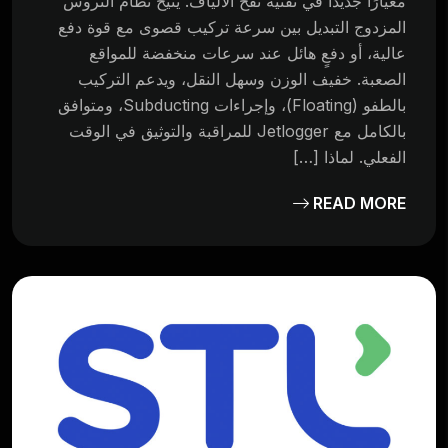
معيارًا جديدًا في تقنية نفخ الألياف. يتيح نظام التروس
المزدوج التبديل بين سرعة تركيب قصوى مع قوة دفع
عالية، أو دفعٍ هائل عند سرعات منخفضة للمواقع
الصعبة. خفيف الوزن وسهل النقل، ويدعم التركيب
بالطفو (Floating)، وإجراءات Subducting، ومتوافق
بالكامل مع Jetlogger للمراقبة والتوثيق في الوقت
الفعلي. لماذا […]
READ MORE