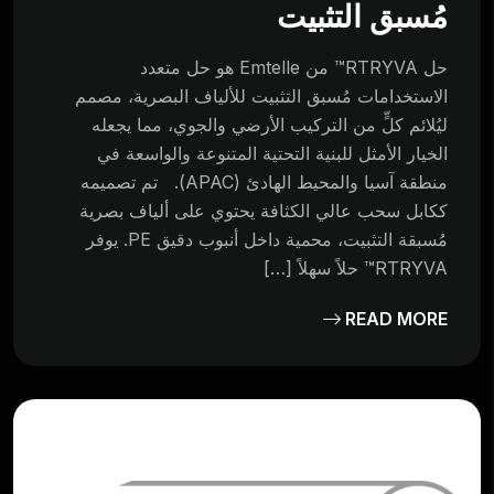
مُسبق التثبيت
حل RTRYVA™ من Emtelle هو حل متعدد
الاستخدامات مُسبق التثبيت للألياف البصرية، مصمم
ليُلائم كلٍّ من التركيب الأرضي والجوي، مما يجعله
الخيار الأمثل للبنية التحتية المتنوعة والواسعة في
منطقة آسيا والمحيط الهادئ (APAC). تم تصميمه
ككابل سحب عالي الكثافة يحتوي على ألياف بصرية
مُسبقة التثبيت، محمية داخل أنبوب دقيق PE. يوفر
RTRYVA™ حلاً سهلاً […]
READ MORE