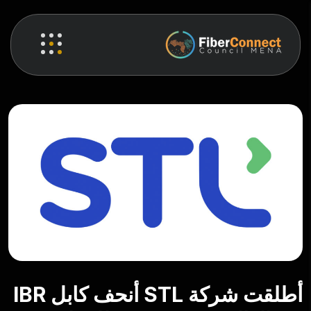
أطلقت شركة STL أنحف كابل IBR