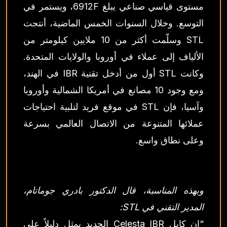
مستوى قياسي صناعي يبلغ 6912F، ويستمر في
التوسع. وخلال السنوات الخمس الماضية، أنتجت
STL وسلّمت أكثر من 10 ملايين كيلومتر من
الألياف إلى عملاء في أوروبا والولايات المتحدة.
وكانت STL أول من أدخل تقنية IBR في الهند،
ومع وجود 10 مصانع في أمريكا الشمالية وأوروبا
وآسيا، فإن STL في موقع فريد لتلبية احتياجات
عملائها المتنوعة من الاتصال العالمي بسرعة
وعلى نطاق واسع.
وبهذه المناسبة، قال الدكتور بادري جوماتام،
المدير التقني في STL:
“إن كابل Celesta IBR الجديد يمثل دليلاً على