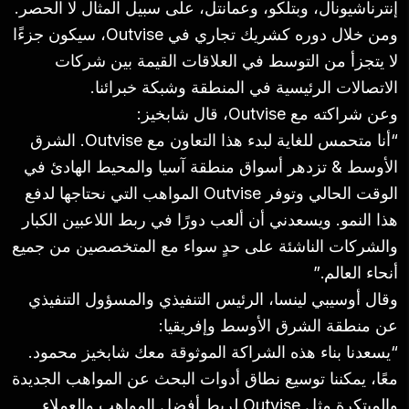
إنترناشيونال، وبتلكو، وعمانتل، على سبيل المثال لا الحصر.
ومن خلال دوره كشريك تجاري في Outvise، سيكون جزءًا
لا يتجزأ من التوسط في العلاقات القيمة بين شركات
الاتصالات الرئيسية في المنطقة وشبكة خبرائنا.
وعن شراكته مع Outvise، قال شابخيز:
“أنا متحمس للغاية لبدء هذا التعاون مع Outvise. الشرق
الأوسط & تزدهر أسواق منطقة آسيا والمحيط الهادئ في
الوقت الحالي وتوفر Outvise المواهب التي نحتاجها لدفع
هذا النمو. ويسعدني أن ألعب دورًا في ربط اللاعبين الكبار
والشركات الناشئة على حدٍ سواء مع المتخصصين من جميع
أنحاء العالم.”
وقال أوسيبي لينسا، الرئيس التنفيذي والمسؤول التنفيذي
عن منطقة الشرق الأوسط وإفريقيا:
“يسعدنا بناء هذه الشراكة الموثوقة معك شابخيز محمود.
معًا، يمكننا توسيع نطاق أدوات البحث عن المواهب الجديدة
والمبتكرة مثل Outvise لربط أفضل المواهب والعملاء