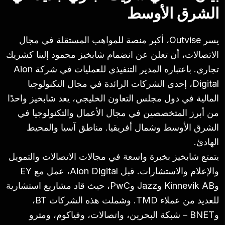
الشرق الأوسط
يسر Outvise، أكبر منصة للمواهب المستقلة في مجال
الاتصالات، أن تعلن عن انضمام شابخيز محمود إلينا كشريك
تجاري. باعتباره المدير التنفيذي للعمليات في شركة Aion
Digital، إحدى الشركات الرائدة في مجال التكنولوجيا
المالية في دول مجلس التعاون الخليجي، يعد شابخيز واحدًا
من أبرز المتخصصين في مجال الأعمال والتكنولوجيا في
الشرق الأوسط وشمال أفريقيا. مناطق آسيا والمحيط
الهادئ.
يتمتع شابخيز بخبرة واسعة في مجالات الاتصالات والتمويل
والإعلام والاستشارات. قبل Aion Digital، عمل مع EY
وKinnevik AB وJazz وPwC، حيث قاد مشاريع استشارية
للعديد من عملاء TMD. وشملت هذه الشركات BT،
وBNET – شبكة البحرين، واتصالات، وفياكوم، ومترو