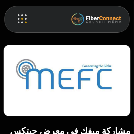
مشاركة ميفك في معرض جيتكس