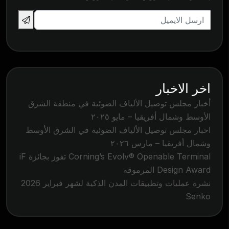
اخر الاخبار
أخبار مجلس توصيل الألياف الضوئية في منطقة الشرق
الأوسط وشمال أفريقيا – مايو ٢٠٢٥
اخبار مجلس توصيل الألياف الضوئية في الشرق الأوسط
وشمال أفريقيا – مارس ٢٠٢٦
Corning’s Evolv® Openable Terminal تفوز بجائزة iF
Design Award المرموقة
نشرة عمليات وتطبيقات المدن الذكية لشهر فبراير 2026
Senko