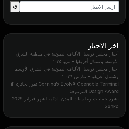
اخر الاخبار
أخبار مجلس توصيل الألياف الضوئية في منطقة الشرق
الأوسط وشمال أفريقيا – مايو ٢٠٢٥
اخبار مجلس توصيل الألياف الضوئية في الشرق الأوسط
وشمال أفريقيا – مارس ٢٠٢٦
Corning’s Evolv® Openable Terminal تفوز بجائزة iF
Design Award المرموقة
نشرة عمليات وتطبيقات المدن الذكية لشهر فبراير 2026
Senko